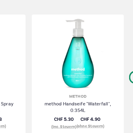
METHOD
 Spray
method Handseife "Waterfall",
0.354L
3
CHF 5.30
CHF 4.90
ern)
(ohne Steuern)
(Inc. Steuern)