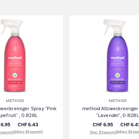
METHOD
METHOD
weckreiniger Spray "Pink
method Allzweckreiniger
pefruit" , 0.828L
"Lavendel", 0.828L
 6.95
CHF 6.43
CHF 6.95
CHF 6.4
(ohne Steuern)
(ohne Steu
Steuern)
(Inc. Steuern)