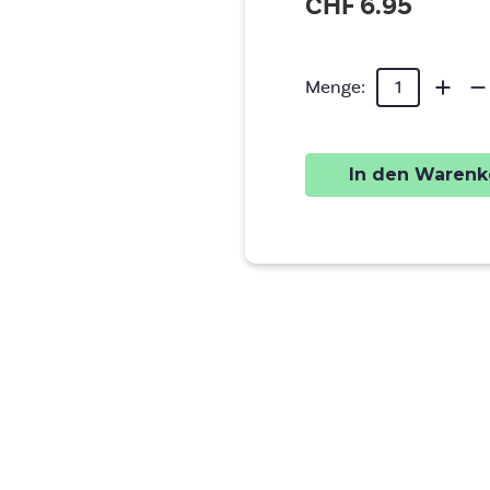
CHF 6.95
Aktueller
Menge
Me
Menge:
von
vo
Lagerbestand:
metho
me
Daily
Dai
Küchen
Kü
0.828L
0.
erhöhe
ver