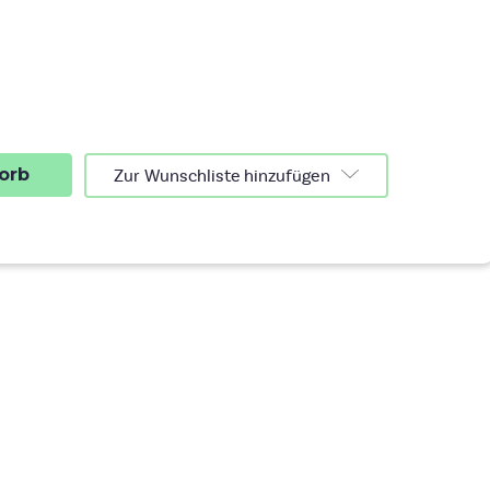
nge
n
d
thod
ly
spray,
chenspray,
828L
Zur Wunschliste hinzufügen
n
ringern