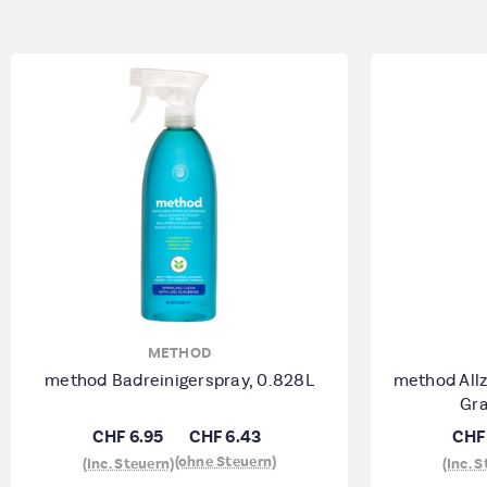
METHOD
method Badreinigerspray, 0.828L
method Allz
Gra
CHF 6.95
CHF 6.43
CHF
(ohne Steuern)
(Inc. Steuern)
(Inc. 