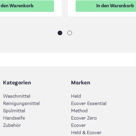
n den Warenkorb
In den Warenkorb
Kategorien
Marken
Waschmittel
Held
Reinigungsmittel
Ecover Essential
Spülmittel
Method
Handseife
Ecover Zero
Zubehör
Ecover
Held & Ecover