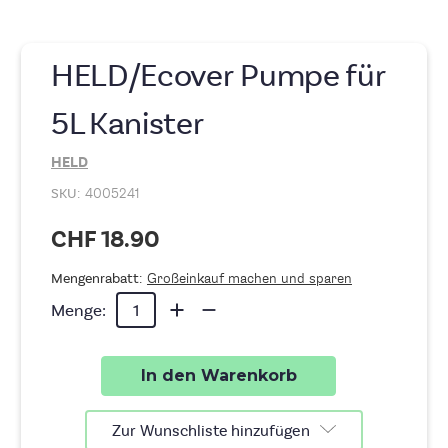
HELD/Ecover Pumpe für
5L Kanister
HELD
SKU:
4005241
CHF 18.90
Mengenrabatt:
Großeinkauf machen und sparen
Aktueller
Menge
Menge
Menge:
von
von
Lagerbestand:
HELD/Ecover
HELD/Ecover
Pumpe
Pumpe
für
für
5L
5L
Kanister
Kanister
erhöhen
verringern
Zur Wunschliste hinzufügen