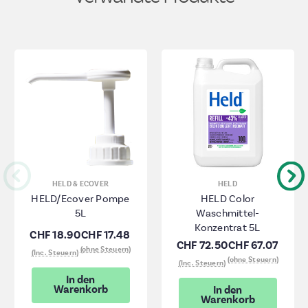
HELD & ECOVER
HELD
HELD/Ecover Pompe
HELD Color
5L
Waschmittel-
Konzentrat 5L
CHF 18.90
CHF 17.48
CHF 72.50
CHF 67.07
(ohne Steuern)
(Inc. Steuern)
(ohne Steuern)
(Inc. Steuern)
In den
Warenkorb
In den
Warenkorb