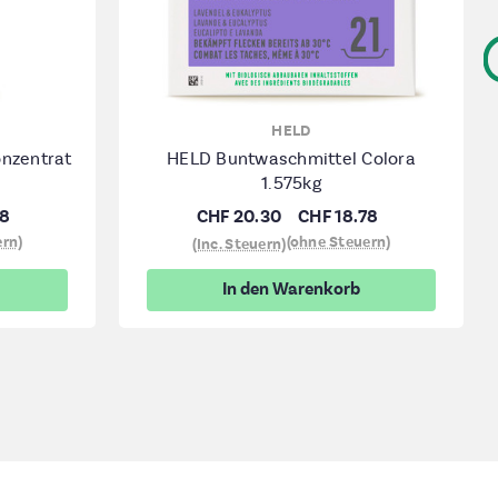
HELD
nzentrat
HELD Buntwaschmittel Colora
1.575kg
78
CHF 20.30
CHF 18.78
ern)
(ohne Steuern)
(Inc. Steuern)
In den Warenkorb