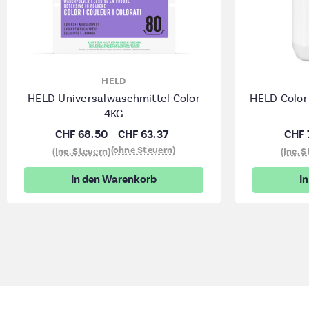
HELD
HELD Universalwaschmittel Color
HELD Color
4KG
CHF 68.50
CHF 63.37
CHF 
(ohne Steuern)
(Inc. Steuern)
(Inc. 
In den Warenkorb
I