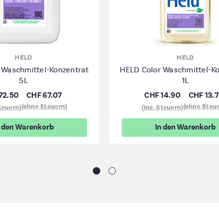
HELD
HELD
 Waschmittel-Konzentrat
HELD Color Waschmittel-Ko
5L
1L
72.50
CHF 67.07
CHF 14.90
CHF 13.
(ohne Steuern)
(ohne Steu
Steuern)
(Inc. Steuern)
n den Warenkorb
In den Warenkorb