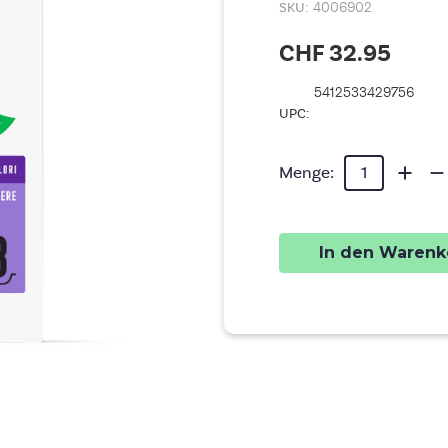
SKU:
4006902
CHF 32.95
5412533429756
UPC:
Aktueller
Menge
Me
Menge:
von
vo
Lagerbestand:
HELD
HE
UNIVE
UN
COLOR
CO
1.9KG
1.
erhöhe
ver