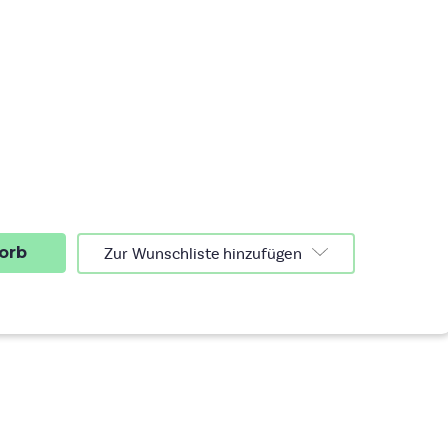
nge
n
LD
RSALWASCHMITTEL
IVERSALWASCHMITTEL
LOR
9KG
Zur Wunschliste hinzufügen
n
ringern