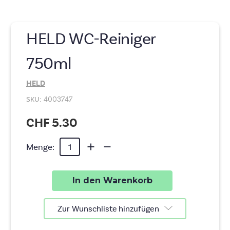
HELD WC-Reiniger
750ml
HELD
SKU:
4003747
CHF 5.30
Aktueller
Menge
Menge
Menge:
von
von
Lagerbestand:
HELD
HELD
WC-
WC-
Reiniger
Reiniger
750ml
750ml
erhöhen
verringern
Zur Wunschliste hinzufügen